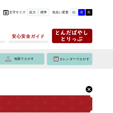
文字サイズ
拡大
標準
色合い変更
白
青
黒
安心安全ガイド
地図でさがす
カレンダーでさがす