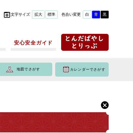
文字サイズ
拡大
標準
色合い変更
白
青
黒
安心安全ガイド
地図でさがす
カレンダーでさがす