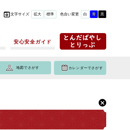
文字サイズ
拡大
標準
色合い変更
白
青
黒
安心安全ガイド
地図でさがす
カレンダーでさがす