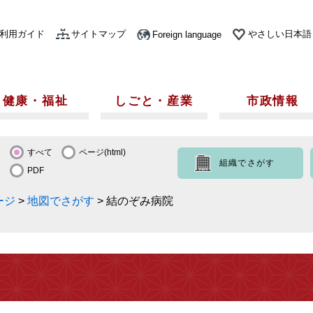
利用ガイド
サイトマップ
やさしい日本語
Foreign language
健康・福祉
しごと・産業
市政情報
すべて
ページ(html)
組織でさがす
PDF
ージ
>
地図でさがす
>
結のぞみ病院