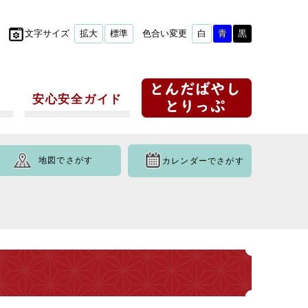
文字サイズ
拡大
標準
色合い変更
白
青
黒
安心安全ガイド
地図でさがす
カレンダーでさがす