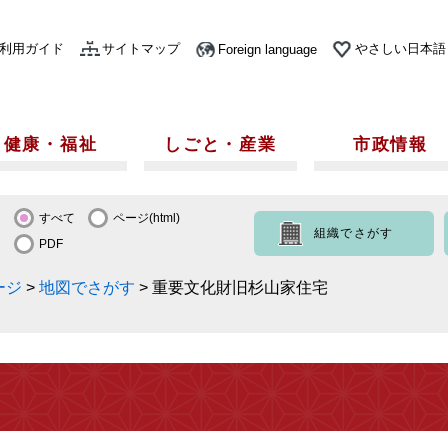
利用ガイド
サイトマップ
やさしい日本語
Foreign language
健康・福祉
しごと・産業
市政情報
すべて
ページ(html)
組織でさがす
PDF
ージ
>
地図でさがす
>
重要文化財旧杉山家住宅