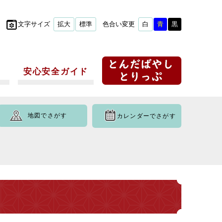
文字サイズ
拡大
標準
色合い変更
白
青
黒
安心安全ガイド
地図でさがす
カレンダーでさがす