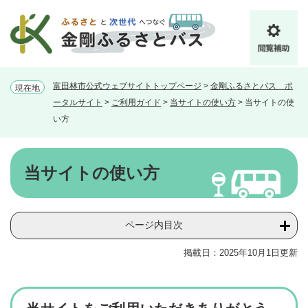
ペ
メ
ー
ニ
ジ
ュ
の
ー
先
を
頭
飛
富田林市公式ウェブサイトトップページ
>
金剛ふるさとバス ポ
現在地
で
ば
ータルサイト
>
ご利用ガイド
>
当サイトの使い方
>
当サイトの使
す。
し
い方
て
本
文
本
へ
文
当サイトの使い方
ページ内目次
掲載日：2025年10月1日更新