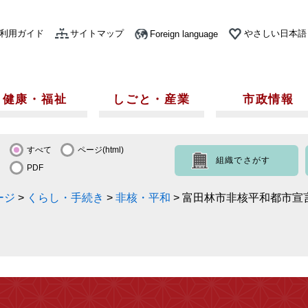
利用ガイド
サイトマップ
やさしい日本語
Foreign language
健康・福祉
しごと・産業
市政情報
すべて
ページ(html)
組織でさがす
PDF
ージ
>
くらし・手続き
>
非核・平和
>
富田林市非核平和都市宣