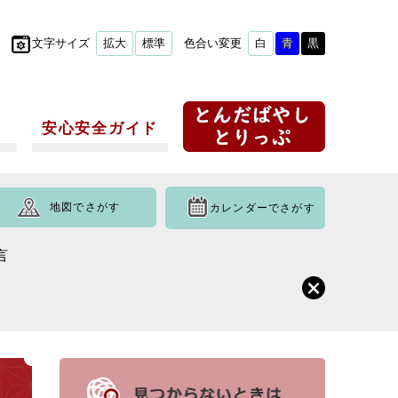
文字サイズ
拡大
標準
色合い変更
白
青
黒
安心安全ガイド
地図でさがす
カレンダーでさがす
言