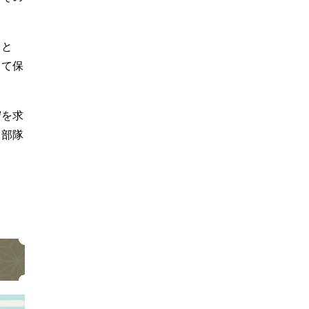
こと
して保
守を求
る部隊