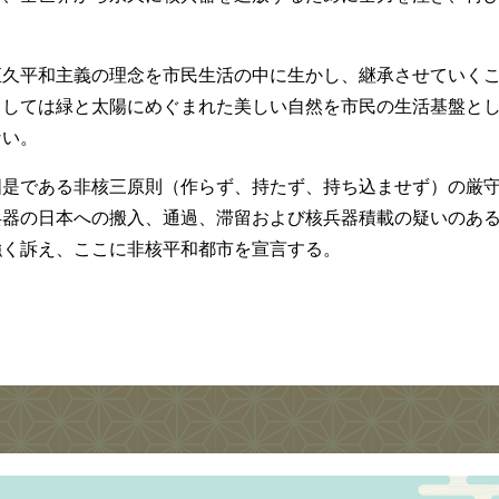
恒久平和主義の理念を市民生活の中に生かし、継承させていく
くしては緑と太陽にめぐまれた美しい自然を市民の生活基盤と
ない。
国是である非核三原則（作らず、持たず、持ち込ませず）の厳
兵器の日本への搬入、通過、滞留および核兵器積載の疑いのあ
強く訴え、ここに非核平和都市を宣言する。