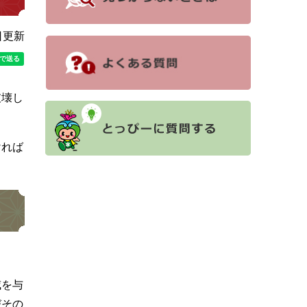
日更新
破壊し
ければ
威を与
びその