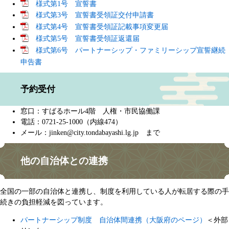
様式第1号 宣誓書
様式第3号 宣誓書受領証交付申請書
様式第4号 宣誓書受領証記載事項変更届
様式第5号 宣誓書受領証返還届
様式第6号 パートナーシップ・ファミリーシップ宣誓継続
申告書
予約受付
窓口：すばるホール4階 人権・市民協働課
電話：0721-25-1000（内線474）
メール：
jinken@city.tondabayashi.lg.jp まで
他の自治体との連携
全国の一部の自治体と連携し、制度を利用している人が転居する際の手
続きの負担軽減を図っています。
パートナーシップ制度 自治体間連携（大阪府のページ）
＜外部