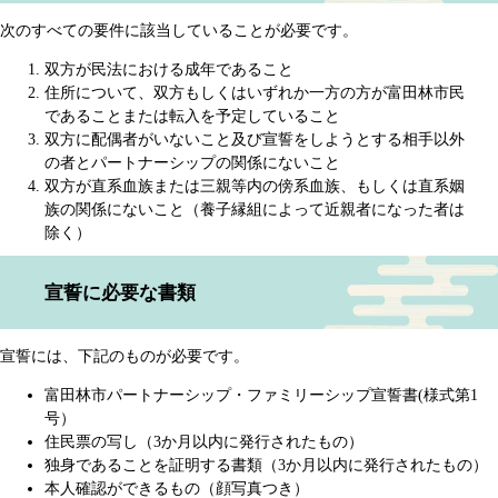
次のすべての要件に該当していることが必要です。
双方が民法における成年であること
住所について、双方もしくはいずれか一方の方が富田林市民
であることまたは転入を予定していること
双方に配偶者がいないこと及び宣誓をしようとする相手以外
の者とパートナーシップの関係にないこと
双方が直系血族または三親等内の傍系血族、もしくは直系姻
族の関係にないこと（養子縁組によって近親者になった者は
除く）
宣誓に必要な書類
宣誓には、下記のものが必要です。
富田林市パートナーシップ・ファミリーシップ宣誓書(様式第1
号）
住民票の写し（3か月以内に発行されたもの）
独身であることを証明する書類（3か月以内に発行されたもの）
本人確認ができるもの（顔写真つき）