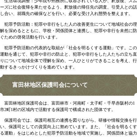
生活環境調整：少年院や刑務所に収容されている人が、釈放後、スム
ーズに社会復帰を果たせるよう、釈放後の帰任先の調査、引受人との話
し合い、就職先の確保などを行い、必要な受け入れ態勢を整えます。
犯罪予防活動：犯罪や非行をした人の改善更生について地域社会の理
解を深めるとともに、学校・関係団体と連携し、犯罪や非行を未然に防
ぐための啓発活動を行います。
犯罪予防活動の代表的な取組が「社会を明るくする運動」です。この
運動を通じて、犯罪や非行の防止と、犯罪や非行をした人たちの立ち直
りについて地域全体で理解を深め、一人ひとりができることを考え、行
動するきっかけづくりを進めています。
富田林地区保護司会について
富田林地区保護司会は、富田林市・河南町・太子町・千早赤阪村の1
市2町1村の区域内で活動する保護司で構成された団体です。
保護司会では、保護司相互の連携を図りながら、研修や情報交換を行
い、保護司としての資質向上に努めています。また、「社会を明るくす
る運動」をはじめとした犯罪予防活動を地域で実施し、関係団体と協力