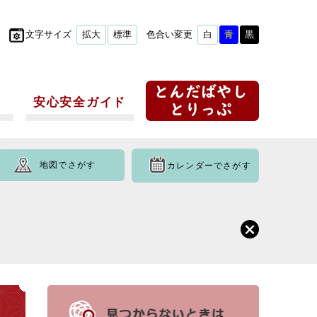
文字サイズ
拡大
標準
色合い変更
白
青
黒
安心安全ガイド
地図でさがす
カレンダーでさがす