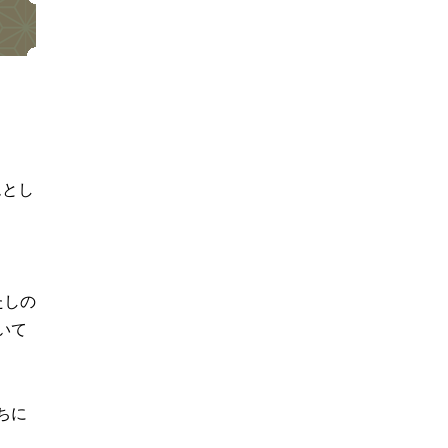
ムとし
たしの
いて
ちに