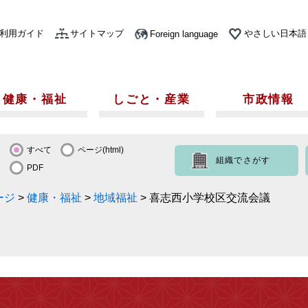
利用ガイド
サイトマップ
やさしい日本語
Foreign language
健康・福祉
しごと・産業
市政情報
すべて
ページ(html)
組織でさがす
PDF
ージ
>
健康・福祉
>
地域福祉
>
喜志西小学校区交流会議