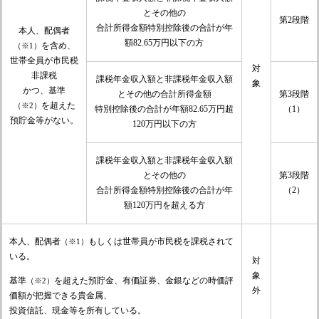
とその他の
第2段階
合計所得金額特別控除後の合計が年
本人、配偶者
額82.65万円以下の方
を含め、
（※1）
世帯全員が市民税
対
非課税
課税年金収入額と非課税年金収入額
象
かつ、基準
とその他の合計所得金額
第3段階
を超えた
（※2）
特別控除後の合計が年額82.65万円超
（1）
預貯金等がない。
120万円以下の方
課税年金収入額と非課税年金収入額
とその他の
第3段階
合計所得金額特別控除後の合計が年
（2）
額120万円を超える方
本人、配偶者
もしくは世帯員が市民税を課税されて
（※1）
いる。
対
象
基準
を超えた預貯金、有価証券、金銀などの時価評
（※2）
外
価額が把握できる貴金属、
投資信託、現金等を所有している。