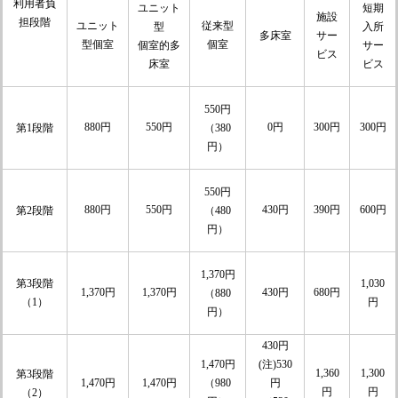
利用者負
ユニット
短期
施設
担段階
ユニット
従来型
型
入所
サー
多床室
型個室
個室
個室的多
サー
ビス
床室
ビス
550円
880円
550円
0円
300円
300円
第1段階
（380
円）
550円
880円
550円
430円
390円
600円
第2段階
（480
円）
1,370円
第3段階
1,030
1,370円
1,370円
430円
680円
（880
（1）
円
円）
430円
1,470円
(注)530
1,360
1,300
第3段階
（980
1,470円
1,470円
円
円
円
（2）