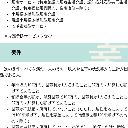
居宅サービス（特定施設入居者生活介護、認知症対応型共同生活
介護、特定福祉用具購入、住宅改修を除く）
小規模多機能型居宅介護
看護小規模多機能型居宅介護
地域密着型サービス
※介護予防サービスを含む
要件
次の要件すべてを満たす人のうち、収入や世帯の状況等から生計が困
難である人。
年間収入102万円、世帯員が1人増えるごとに57万円を加算した額
以下であること
預貯金等の額が、単身世帯で102万円、世帯員が1人増えるごとに
57万円を加算した額以下であること
世帯が不動産を所有していないこと（ただし、居住用地にあって
は100平米以下、居住用家屋にあっては総床面積120平米以下のも
のを除く）
世帯が自動車を所有していないこと(ただし、通院または生活維