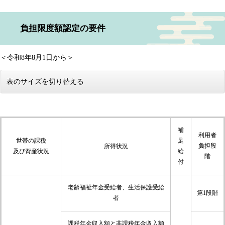
負担限度額認定の要件
＜令和8年8月1日から＞
表のサイズを切り替える
補
利用者
世帯の課税
足
負担段
所得状況
及び資産状況
給
階
付
老齢福祉年金受給者、生活保護受給
第1段階
者
課税年金収入額と非課税年金収入額