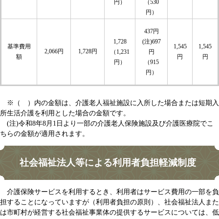
円）
（530
円）
437円
1,728
(注)697
基準費用
1,545
1,545
2,066円
1,728円
（1,231
円
額
円
円
円）
（915
円）
※（ ）内の金額は、介護老人福祉施設に入所した場合または短期入
所生活介護を利用とした場合の金額です。
(注)令和8年8月1日より一部の介護老人保険施設及び介護医療院でこ
ちらの金額が適用されます。
社会福祉法人等による利用者負担軽減制度
介護保険サービスを利用するとき、利用者はサービス費用の一部を負
担することになっていますが（利用者負担の原則）、社会福祉法人また
は市町村が経営する社会福祉事業体の提供するサービスについては、低