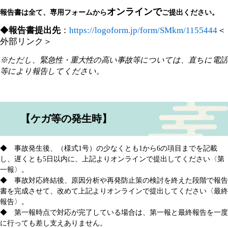
オンラインで
報告書は全て、専用フォームから
ご提出ください。
◆
報告書提出先
：
https://logoform.jp/form/SMkm/1155444
＜
外部リンク＞
※ただし、緊急性・重大性の高い事故等については、直ちに電話
等により報告してください。
【ケガ等の発生時】
◆ 事故発生後、（様式1号）の少なくとも1から6の項目までを記載
し、遅くとも5日以内に、上記よりオンラインで提出してください〈第
一報〉。
◆ 事故対応終結後、原因分析や再発防止策の検討を終えた段階で報告
書を完成させて、改めて上記よりオンラインで提出してください〈最終
報告〉。
◆ 第一報時点で対応が完了している場合は、第一報と最終報告を一度
に行っても差し支えありません。