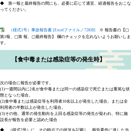
◆ 第一報と最終報告の間にも、必要に応じて適宜、経過報告をおこな
ってください。
（様式1号）事故報告書 [Excelファイル／72KB]
※ 報告書の【▢
第1報、▢第 報、▢最終報告】 欄のチェックを忘れないようお願いしま
す。​
【食中毒または感染症等の発生時】
次の場合に報告が必要です。
(1)一週間以内に2名が食中毒または同一の感染症で死亡または重篤な状
態となった場合。
(2)食中毒または感染症等を利用者10名以上が発生した場合。または全
利用者の半数以上が発生した場合。
(3)その他、通常の発生動向を上回る感染症等の発生が疑われ、特に施
設長が報告を必要と認めた場合
◆ （様式2号）に、その時点での状況を記載し、報告要件に達した当