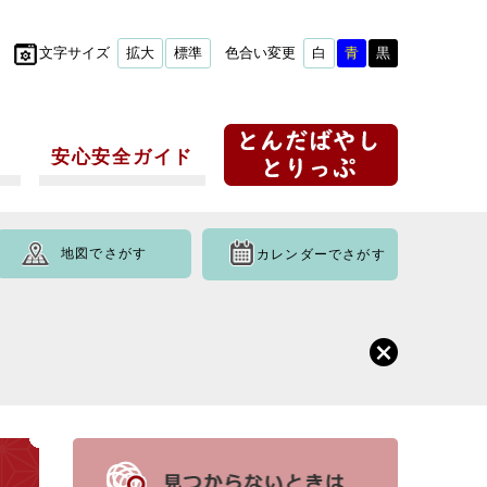
文字サイズ
拡大
標準
色合い変更
白
青
黒
安心安全ガイド
地図でさがす
カレンダーでさがす