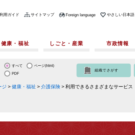
利用ガイド
サイトマップ
やさしい日本語
Foreign language
健康・福祉
しごと・産業
市政情報
すべて
ページ(html)
組織でさがす
PDF
ージ
>
健康・福祉
>
介護保険
>
利用できるさまざまなサービス