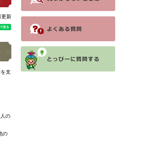
日更新
用を支
の人の
他の