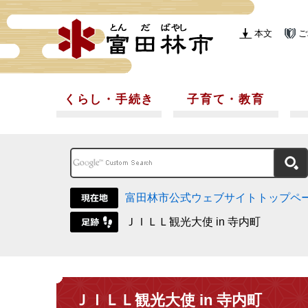
本文
ご
くらし・手続き
子育て・教育
富田林市公式ウェブサイトトップペ
ＪＩＬＬ観光大使 in 寺内町
ＪＩＬＬ観光大使 in 寺内町