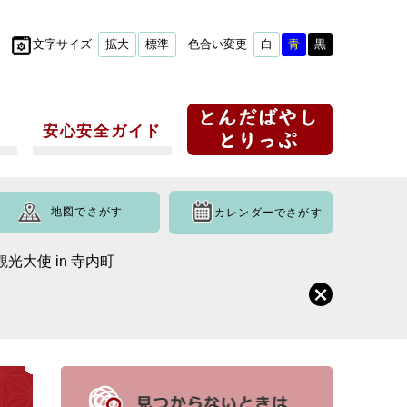
文字サイズ
拡大
標準
色合い変更
白
青
黒
安心安全ガイド
地図でさがす
カレンダーでさがす
光大使 in 寺内町