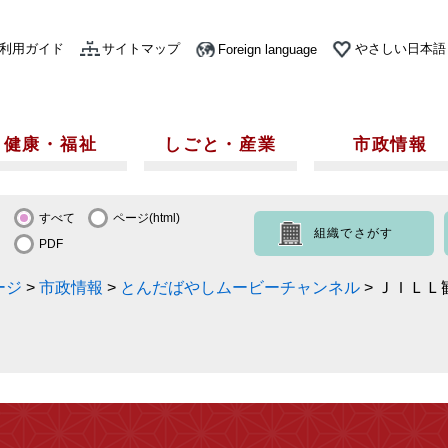
利用ガイド
サイトマップ
やさしい日本語
Foreign language
健康・福祉
しごと・産業
市政情報
すべて
ページ(html)
組織でさがす
PDF
ージ
>
市政情報
>
とんだばやしムービーチャンネル
>
ＪＩＬＬ観