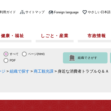
利用ガイド
サイトマップ
やさしい日本語
Foreign language
健康・福祉
しごと・産業
市政情報
すべて
ページ(html)
組織でさがす
PDF
ージ
>
組織で探す
>
商工観光課
>
身近な消費者トラブルＱ＆Ａ