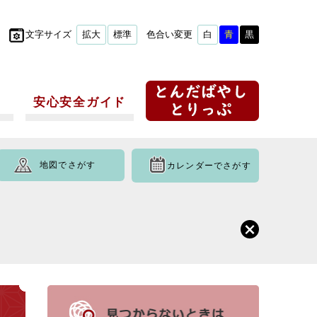
文字サイズ
拡大
標準
色合い変更
白
青
黒
安心安全ガイド
地図でさがす
カレンダーでさがす