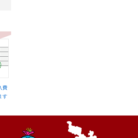
入費
ます