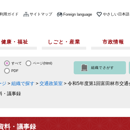
利用ガイド
サイトマップ
やさしい日本語
Foreign language
健康・福祉
しごと・産業
市政情報
すべて
ページ(html)
組織でさがす
PDF
ージ
>
組織で探す
>
交通政策室
>
令和5年度第1回富田林市交
料・議事録
資料・議事録