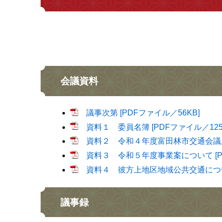
会議資料
議事次第 [PDFファイル／56KB]
資料１ 委員名簿 [PDFファイル／125
資料２ 令和４年度富田林市交通会議歳入
資料３ 令和５年度事業案について [PD
資料４ 彼方上地区地域公共交通について 
議事録