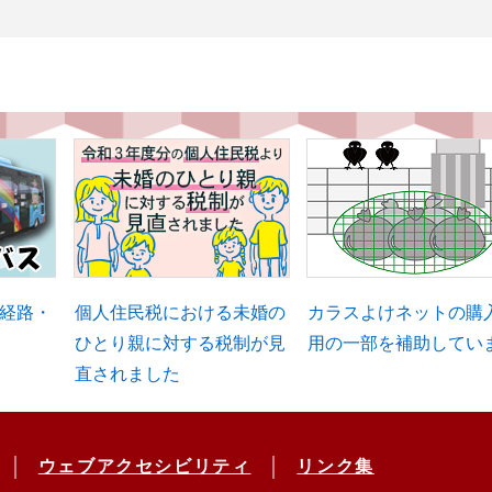
経路・
個人住民税における未婚の
カラスよけネットの購
ひとり親に対する税制が見
用の一部を補助してい
直されました
ウェブアクセシビリティ
リンク集