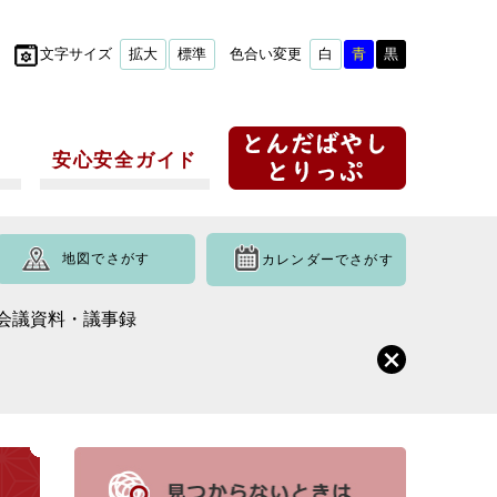
文字サイズ
拡大
標準
色合い変更
白
青
黒
安心安全ガイド
地図でさがす
カレンダーでさがす
通会議資料・議事録