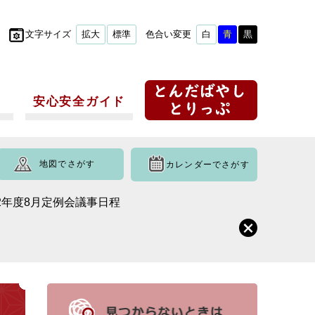
文字サイズ
拡大
標準
色合い変更
白
青
黒
安心安全ガイド
地図でさがす
カレンダーでさがす
2年度8月定例会議事日程