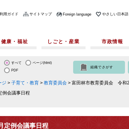
利用ガイド
サイトマップ
やさしい日本語
Foreign language
健康・福祉
しごと・産業
市政情報
すべて
ページ(html)
組織でさがす
PDF
ージ
>
子育て・教育
>
教育委員会
>
富田林市教育委員会 令和
定例会議事日程
月定例会議事日程