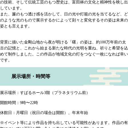
の技術、そして伝統工芸のもつ歴史は、富田林の文化と精神性を映し出
しています。
また、簾のもつ透け感を活かして、日の光や灯籠の光を当てるなど、ど
のような光のもので展示するかによって刻々と変化するその姿は未来の
姿とも言えます。
背景に描いた金剛山地から夜が明ける「曙」の姿は、約100万年前の太
古の記憶と、これから始まる新たな時代の光明を重ね、祈りと希望を込
めて制作しました。この作品が地域文化の灯をつなぐ一枚になれば幸い
です。
展示場所・時間等
展示場所：すばるホール3階（プラネタリウム前）
開館時間：9時〜22時
休館日：月曜日（祝日の場合は開館）、年末年始
※イベント等により作品を持ち出している可能性があります。作品の有