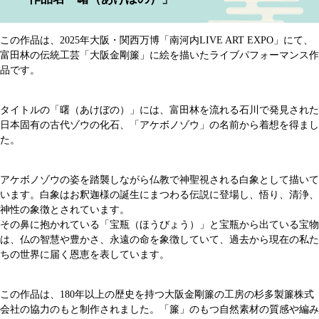
この作品は、2025年大阪・関西万博「南河内LIVE ART EXPO」にて、
富田林の伝統工芸「大阪金剛簾」に絵を描いたライブパフォーマンス作
品です。
タイトルの「曙（あけぼの）」には、富田林を流れる石川で発見された
日本固有の古代ゾウの化石、「アケボノゾウ」の名前から着想を得まし
た。
アケボノゾウの姿を踏襲しながら仏教で神聖視される白象として描いて
います。白象はお釈迦様の誕生にまつわる伝説に登場し、悟り、清浄、
神性の象徴とされています。
その鼻に抱かれている「宝瓶（ほうびょう）」と宝瓶から出ている宝物
は、仏の智慧や豊かさ、永遠の命を象徴していて、過去から現在の私た
ちの世界に届く恩恵を表しています。
この作品は、180年以上の歴史を持つ大阪金剛簾の工房の杉多製簾株式
会社の協力のもと制作されました。「簾」のもつ自然素材の質感や編み