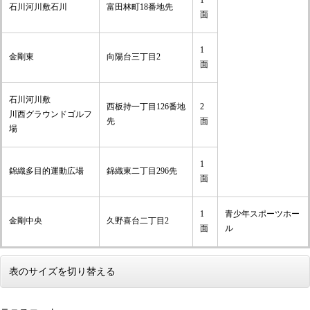
1
石川河川敷石川
富田林町18番地先
面
1
金剛東
向陽台三丁目2
面
石川河川敷
西板持一丁目126番地
2
川西グラウンドゴルフ
先
面
場
1
錦織多目的運動広場
錦織東二丁目296先
面
1
青少年スポーツホー
金剛中央
久野喜台二丁目2
面
ル
表のサイズを切り替える