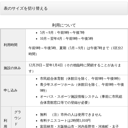
表のサイズを切り替える
利用について
5月～9月：午前9時～午後7時
10月～翌年4月：午前9時～午後5時
利用時間
午前9時～午後5時、夏期（5月～9月）は午後7時まで（1区分2
時間）
12月29日～翌年1月4日（その他臨時に閉鎖することがありま
施設の休み
す）
市民総合体育館（休館日を除く、午前9時～午後9時）
青少年スポーツホール（休館日を除く、午前9時～午後
申し込み
9時）
オーパス・スポーツ施設情報システム（事前に市民総
合体育館窓口等での登録が必要）
グラ
無料 （注）市外の人は使用できません
ウン
有料テニスコートは2時間1,010円
利
ド
富田林市・大阪狭山市・河内長野市・河南町・太子
用