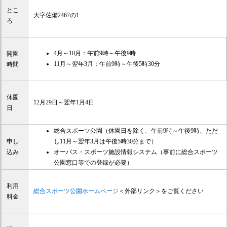
とこ
大字佐備2467の1
ろ
4月～10月：午前9時～午後9時
開園
11月～翌年3月：午前9時～午後5時30分
時間
休園
12月29日～翌年1月4日
日
総合スポーツ公園（休園日を除く、午前9時～午後9時、ただ
申し
し11月～翌年3月は午後5時30分まで）
込み
オーパス・スポーツ施設情報システム（事前に総合スポーツ
公園窓口等での登録が必要）
利用
総合スポーツ公園ホームページ
＜外部リンク＞
をご覧ください
料金