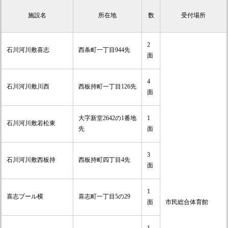
施設名
所在地
数
受付場所
2
石川河川敷喜志
西条町一丁目944先
面
4
石川河川敷川西
西板持町一丁目126先
面
大字新堂2642の1番地
1
石川河川敷若松東
先
面
3
石川河川敷西板持
西板持町四丁目4先
面
1
喜志プール横
喜志町一丁目5の29
面
市民総合体育館