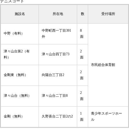
テニスコート
施設名
所在地
数
受付場所
中野町西一丁目391
8
中野（有料）
外
面
津々山台第2（有
2
津々山台四丁目73
料）
面
市民総合体育館
2
金剛東（無料）
向陽台三丁目2
面
2
津々山台（無料）
津々山台二丁目8
面
青少年スポーツホー
1
金剛（無料）
久野喜台二丁目2の2
ル
面