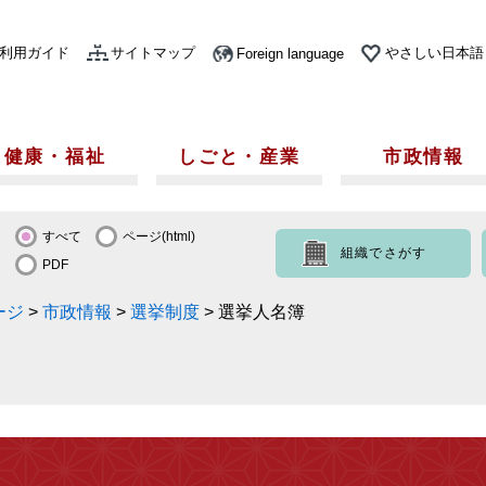
利用ガイド
サイトマップ
やさしい日本語
Foreign language
健康・福祉
しごと・産業
市政情報
すべて
ページ(html)
組織でさがす
PDF
ージ
>
市政情報
>
選挙制度
>
選挙人名簿