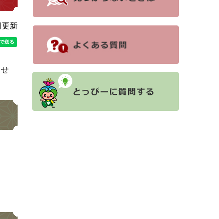
日更新
ませ
。