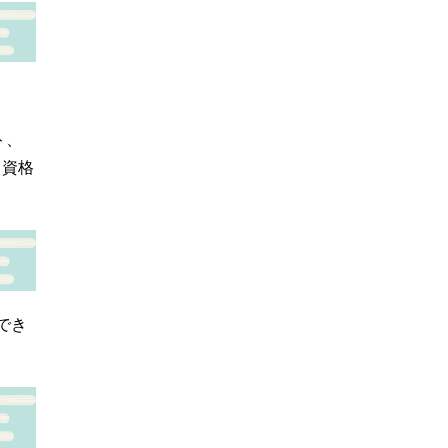
ト、
：資格
でき