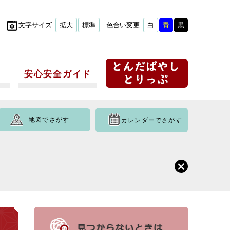
文字サイズ
拡大
標準
色合い変更
白
青
黒
安心安全ガイド
地図でさがす
カレンダーでさがす