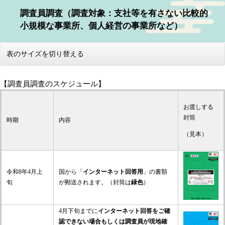
調査員調査
（調査対象：支社等を有さない比較的
小規模な事業所、個人経営の事業所など）
表のサイズを切り替える
【調査員調査のスケジュール】
お渡しする
封筒
時期
内容
（見本）
令和8年4月上
国から「
インターネット回答用
」の書類
旬
が郵送されます。（封筒は
緑色
）
4月下旬までに
インターネット回答をご確
認できない場合もしくは調査員が現地確