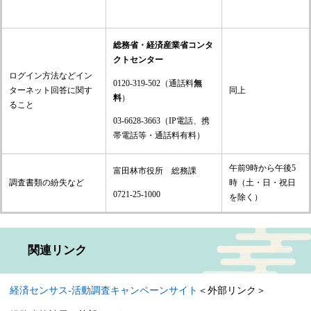
総務省・経済産業省コンタ
クトセンター
ログイン方法などイン
0120-319-502（通話料
無
ターネット回答に関す
同上
料
）
ること
03-6628-3663（IP電話、携
帯電話等・通話料有料）
午前9時から午後5
富田林市役所 総務課
調査書類の紛失など
時（土・日・祝日
0721-25-1000
を除く）
関連リンク
経済センサス-活動調査キャンペーンサイト
＜外部リンク＞