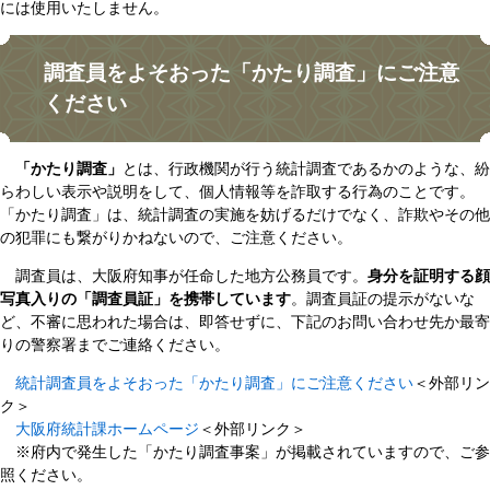
には使用いたしません。
調査員をよそおった「かたり調査」にご注意
ください
「かたり調査」
とは、行政機関が行う統計調査であるかのような、紛
らわしい表示や説明をして、個人情報等を詐取する行為のことです。
「かたり調査」は、統計調査の実施を妨げるだけでなく、詐欺やその他
の犯罪にも繋がりかねないので、ご注意ください。
調査員は、大阪府知事が任命した地方公務員です。
身分を証明する顔
写真入りの「調査員証」を携帯しています
。調査員証の提示がないな
ど、不審に思われた場合は、即答せずに、下記のお問い合わせ先か最寄
りの警察署までご連絡ください。
統計調査員をよそおった「かたり調査」にご注意ください
＜外部リン
ク＞
大阪府統計課ホームページ
＜外部リンク＞
※府内で発生した「かたり調査事案」が掲載されていますので、ご参
照ください。