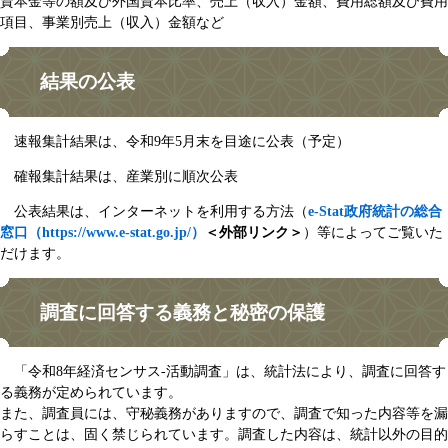
資本金等の額及び外国資本比率、売上（収入）金額、費用総額及び費用
項目、事業別売上（収入）金額など
結果の公表
速報集計結果は、令和9年5月末を目途に公表（予定）
確報集計結果は、産業別に順次公表
公表結果は、インターネットを利用する方法（
e-Stat政府統計の総合
窓口（https://www.e-stat.go.jp/）
＜外部リンク＞
）等によってご覧いた
だけます。
調査に回答する義務と秘密の保護
「令和8年経済センサス-活動調査」は、統計法により、調査に回答す
る義務が定められています。
また、調査員には、守秘義務がありますので、調査で知った内容等を漏
らすことは、固く禁じられています。調査した内容は、統計以外の目的