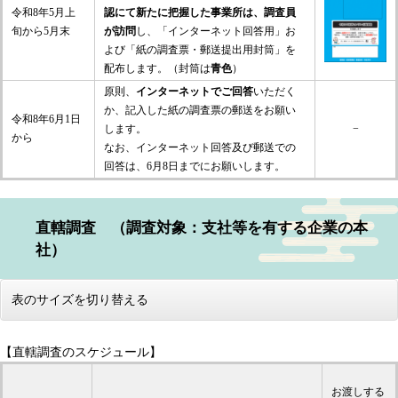
令和8年5月上
認にて新たに把握した事業所は、調査員
旬から5月末
が訪問
し、「インターネット回答用」お
よび「紙の調査票・郵送提出用封筒」を
配布します。（封筒は
青色
）
原則、
インターネットでご回答
いただく
か、記入した紙の調査票の郵送をお願い
令和8年6月1日
します。
−
から
なお、インターネット回答及び郵送での
回答は、6月8日までにお願いします。
直轄調査
（調査対象：支社等を有する企業の本
社）
表のサイズを切り替える
【直轄調査のスケジュール】
お渡しする