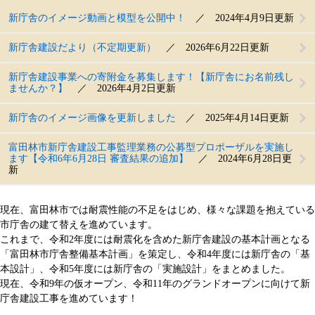
新庁舎のイメージ動画と模型を公開中！
2024年4月9日更新
新庁舎建設だより（不定期更新）
2026年6月22日更新
新庁舎建設事業への寄附金を募集します！【新庁舎にお名前残し
ませんか？】
2026年4月2日更新
新庁舎のイメージ画像を更新しました
2025年4月14日更新
富田林市新庁舎建設工事監理業務の公募型プロポーザルを実施し
ます【令和6年6月28日 審査結果の追加】
2024年6月28日更
新
現在、富田林市では耐震性能の不足をはじめ、様々な課題を抱えている
市庁舎の建て替えを進めています。
これまで、令和2年度には耐震化を含めた新庁舎建設の基本計画となる
「富田林市庁舎整備基本計画」を策定し、令和4年度には新庁舎の「基
本設計」、令和5年度には新庁舎の「実施設計」をまとめました。
現在、令和9年の仮オープン、令和11年のグランドオープンに向けて新
庁舎建設工事を進めています！