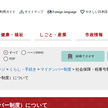
利用ガイド
サイトマップ
やさしい日本語
Foreign language
健康・福祉
しごと・産業
市政情報
すべて
ページ(html)
組織でさがす
PDF
ージ
>
くらし・手続き
>
マイナンバー制度
>
社会保障・税番号
ー制度）について
バー制度）について