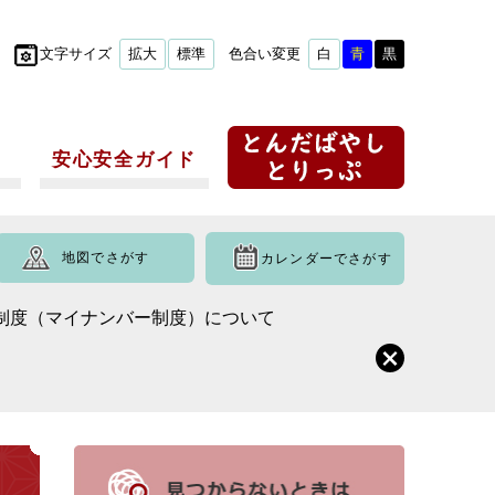
文字サイズ
拡大
標準
色合い変更
白
青
黒
安心安全ガイド
地図でさがす
カレンダーでさがす
制度（マイナンバー制度）について