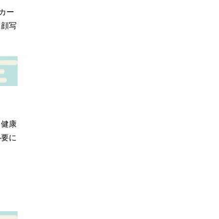
カー
、顔写
・健康
必要に