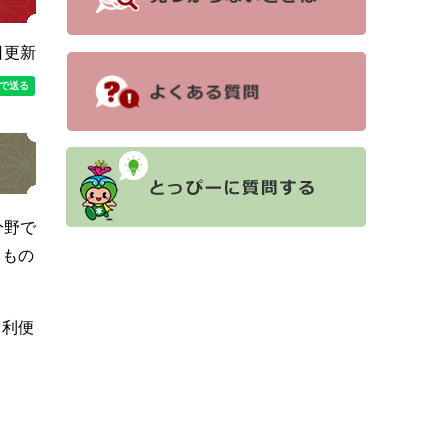
日更新
分野で
るもの
て利便