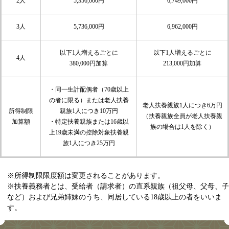
2人
5,356,000円
6,749,000円
3人
5,736,000円
6,962,000円
以下1人増えるごとに
以下1人増えるごとに
4人
380,000円加算
213,000円加算
・同一生計配偶者（70歳以上
の者に限る）または老人扶養
老人扶養親族1人につき6万円
所得制限
親族1人につき10万円
（扶養親族全員が老人扶養親
加算額
・特定扶養親族または16歳以
族の場合は1人を除く）
上19歳未満の控除対象扶養親
族1人につき25万円
※所得制限限度額は変更されることがあります。
※扶養義務者とは、受給者（請求者）の直系親族（祖父母、父母、子
など）および兄弟姉妹のうち、同居している18歳以上の者をいいま
す。​