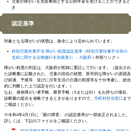
児童が障がいを支給事由とする公的年金を受けることができると
き
認定基準
対象となる障がいの状態は、政令により定められています。
特別児童扶養手当 障がい程度認定基準（特別児童扶養手当等の
支給に関する法律施行令別表第3） - 大阪府
＜外部リンク＞
障がい程度の判定は、大阪府が医師に委託して行います。（提出され
た診断書に記載された、児童の現在の状態、医学的な障がいの原因及
び経過、予後等、並びに日常生活の介護の程度等を十分考慮し、総合
的に判断した上で認定を行います。）
なお、身体障がい者手帳、療育手帳（AまたはB1）をお持ちの場合、
診断書の提出を省略できるときがありますので、
市町村担当窓口
まで
ご相談ください。
※令和4年4月1日に「眼の障害」 の認定基準が一部改正されました。
詳しくは、下記のファイルをご確認ください。