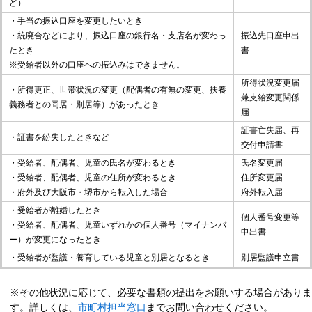
ど）
・手当の振込口座を変更したいとき
・統廃合などにより、振込口座の銀行名・支店名が変わっ
振込先口座申出
たとき
書
※受給者以外の口座への振込みはできません。
所得状況変更届
・所得更正、世帯状況の変更（配偶者の有無の変更、扶養
兼支給変更関係
義務者との同居・別居等）があったとき
届
証書亡失届、再
・証書を紛失したときなど
交付申請書
・受給者、配偶者、児童の氏名が変わるとき
氏名変更届
・受給者、配偶者、児童の住所が変わるとき
住所変更届
・府外及び大阪市・堺市から転入した場合
府外転入届
・受給者が離婚したとき
個人番号変更等
・受給者、配偶者、児童いずれかの個人番号（マイナンバ
申出書
ー）が変更になったとき
・受給者が監護・養育している児童と別居となるとき
別居監護申立書
※その他状況に応じて、必要な書類の提出をお願いする場合がありま
す。詳しくは、
市町村担当窓口
までお問い合わせください。​​