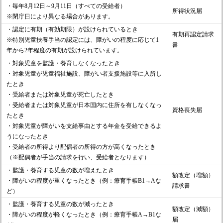
・毎年8月12日～9月11日（すべての受給者）
所得状況届
※閉庁日により異なる場合があります。
・認定に有期（有効期限）が設けられているとき
有期再認定請求
※特別児童扶養手当の認定には、障がいの程度に応じて1
書
年から2年程度の有期が設けられています。
・対象児童を監護・養育しなくなったとき
・対象児童が児童福祉施設、障がい者支援施設等に入所し
たとき
・受給者または対象児童が死亡したとき
・受給者または対象児童が日本国内に住所を有しなくなっ
資格喪失届
たとき
・対象児童が障がいを支給事由とする年金を受給できるよ
うになったとき
・受給者の所得より配偶者の所得の方が高くなったとき
（※配偶者が手当の請求を行い、受給者となります）
・監護・養育する児童の数が増えたとき
額改定（増額）
・障がいの程度が重くなったとき（例：療育手帳B1→Aな
請求書
ど）
・監護・養育する児童の数が減ったとき
額改定（減額）
・障がいの程度が軽くなったとき（例：療育手帳A→B1な
届