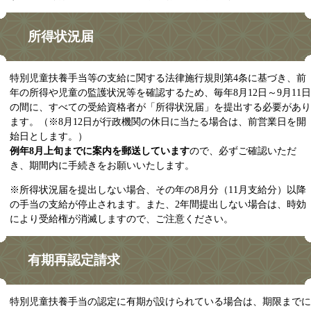
所得状況届
特別児童扶養⼿当等の⽀給に関する法律施⾏規則第4条に基づき、前
年の所得や児童の監護状況等を確認するため、毎年8月12日～9月11日
の間に、すべての受給資格者が「所得状況届」を提出する必要があり
ます。（※8⽉12⽇が⾏政機関の休⽇に当たる場合は、前営業⽇を開
始⽇とします。）​
例年8月上旬までに案内を郵送しています
ので、必ずご確認いただ
き、期間内に手続きをお願いいたします。
※所得状況届を提出しない場合、その年の8月分（11月支給分）以降
の手当の支給が停止されます。また、2年間提出しない場合は、時効
により受給権が消滅しますので、ご注意ください。​
有期再認定請求
特別児童扶養手当の認定に有期が設けられている場合は、期限までに