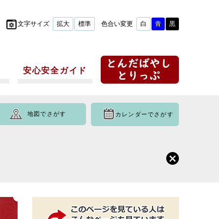
文字サイズ
拡大
標準
色合い変更
白
青
黒
安心安全ガイド
地図でさがす
カレンダーでさがす