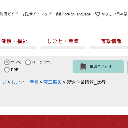
利用ガイド
サイトマップ
やさしい日本語
Foreign language
健康・福祉
しごと・産業
市政情報
すべて
ページ(html)
組織でさがす
PDF
ージ
>
しごと・産業
>
商工振興
>
製造企業情報_は行