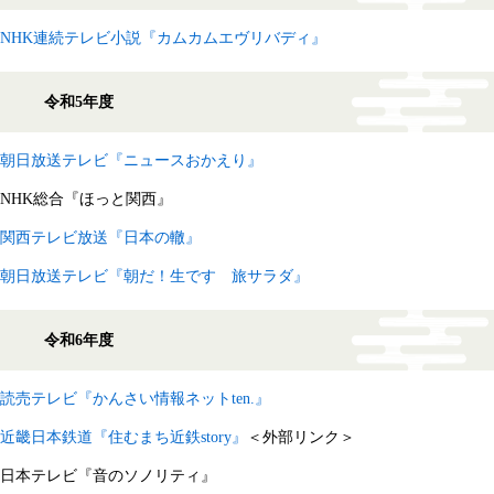
NHK連続テレビ小説『カムカムエヴリバディ』
令和5年度
朝日放送テレビ『ニュースおかえり』
NHK総合『ほっと関西』
関西テレビ放送『日本の轍』
朝日放送テレビ『朝だ！生です 旅サラダ』
令和6年度
読売テレビ『かんさい情報ネットten.』
近畿日本鉄道『住むまち近鉄story』
＜外部リンク＞
日本テレビ『音のソノリティ』