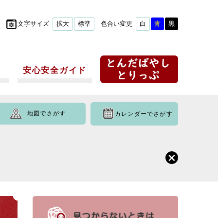
文字サイズ
拡大
標準
色合い変更
白
青
黒
安心安全ガイド
地図でさがす
カレンダーでさがす