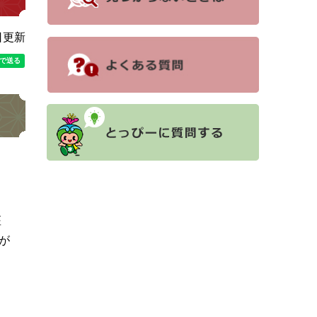
日更新
座
が