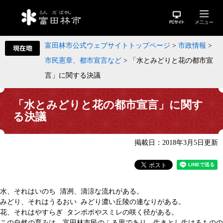
富田林市公式ウェブサイトトップページ
>
市政情報
>
市民憲章、都市宣言など
>
「水とみどりと花の都市宣
言」に関する決議
「水とみどりと花の都市宣言」に関す
る決議
掲載日：2018年3月5日更新
水、それはいのち 清冽、清涼な流れがある。
みどり、それはうるおい みどり濃い丘陵の連なりがある。
花、それはやすらぎ タンポポやスミレの咲く径がある。
この自然の育みは、富田林市民のふる里であり、生きとし生けるものの