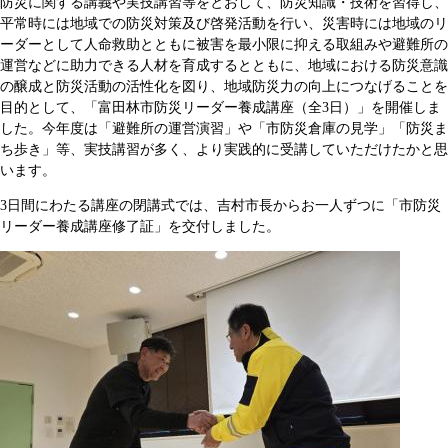
防災に関する講義や実技講習等をとおして、防災知識・技術を習得し、
平常時には地域での防災対策及び啓発活動を行い、災害時には地域のリ
ーダーとして人命救助とともに被害を最小限に抑える取組みや避難所の
運営などに助力できる人材を育成するとともに、地域における防災意識
の醸成と防災活動の活性化を図り、地域防災力の向上につなげることを
目的として、「富田林市防災リーダー養成講座（全3日）」を開催しま
した。今年度は「避難所の運営演習」や「市防災倉庫の見学」「防災ま
ち歩き」等、実技講習が多く、より実践的に受講していただけたかと思
います。
3日間にわたる講座の閉講式では、吉村市長からお一人ずつに「市防災
リーダー養成講座修了証」を交付しました。