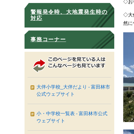
◇お
警報発令時、大地震発生時の
◇大
対応
然に
事務コーナー
大伴小学校_大伴だより - 富田林市
公式ウェブサイト
小・中学校一覧表 - 富田林市公式
ウェブサイト