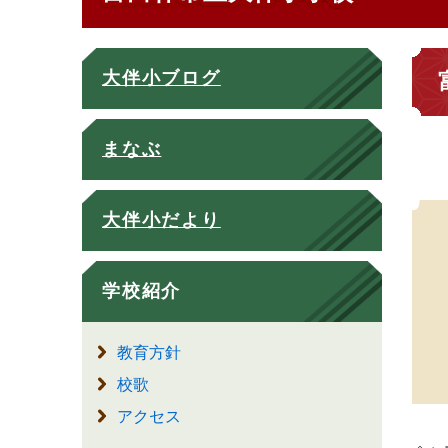
大伴小ブログ
まなぶ
大伴小だより
学校紹介
教育方針
校歌
アクセス