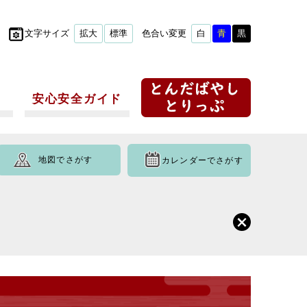
文字サイズ
拡大
標準
色合い変更
白
青
黒
安心安全ガイド
地図でさがす
カレンダーでさがす