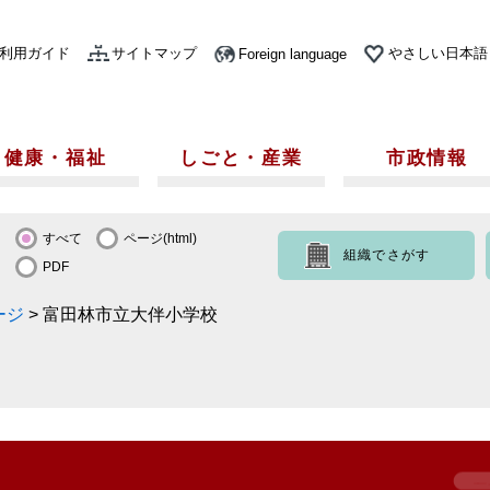
利用ガイド
サイトマップ
やさしい日本語
Foreign language
健康・福祉
しごと・産業
市政情報
すべて
ページ(html)
組織でさがす
PDF
ージ
>
富田林市立大伴小学校