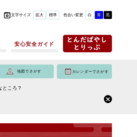
文字サイズ
拡大
標準
色合い変更
白
青
黒
安心安全ガイド
地図でさがす
カレンダーでさがす
なところ？