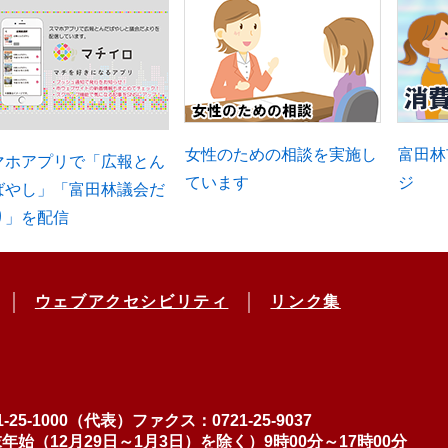
女性のための相談を実施し
富田林
マホアプリで「広報とん
ています
ジ
ばやし」「富田林議会だ
り」を配信
ウェブアクセシビリティ
リンク集
-25-1000（代表）
ファクス：0721-25-9037
（12月29日～1月3日）を除く）9時00分～17時00分