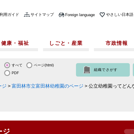
利用ガイド
サイトマップ
やさしい日本語
Foreign language
健康・福祉
しごと・産業
市政情報
すべて
ページ(html)
組織でさがす
PDF
ージ
>
富田林市立富田林幼稚園のページ
>
公立幼稚園ってどん
ージ