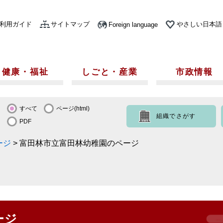
利用ガイド
サイトマップ
やさしい日本語
Foreign language
健康・福祉
しごと・産業
市政情報
すべて
ページ(html)
組織でさがす
PDF
ージ
>
富田林市立富田林幼稚園のページ
ージ