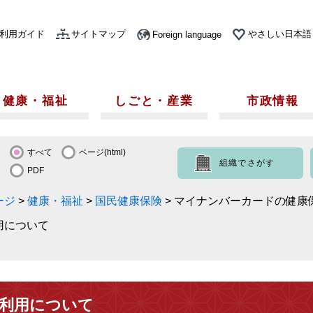
利用ガイド
サイトマップ
やさしい日本語
Foreign language
健康・福祉
しごと・産業
市政情報
すべて
ページ(html)
組織でさがす
PDF
ージ
>
健康・福祉
>
国民健康保険
>
マイナンバーカードの健康
用について
利用について