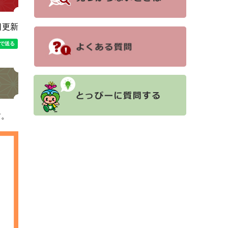
日更新
す。