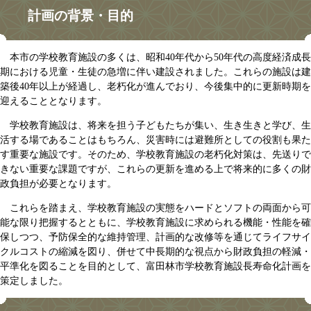
計画の背景・目的
本市の学校教育施設の多くは、昭和40年代から50年代の高度経済成長
期における児童・生徒の急増に伴い建設されました。これらの施設は建
築後40年以上が経過し、老朽化が進んでおり、今後集中的に更新時期を
迎えることとなります。
学校教育施設は、将来を担う子どもたちが集い、生き生きと学び、生
活する場であることはもちろん、災害時には避難所としての役割も果た
す重要な施設です。そのため、学校教育施設の老朽化対策は、先送りで
きない重要な課題ですが、これらの更新を進める上で将来的に多くの財
政負担が必要となります。
これらを踏まえ、学校教育施設の実態をハードとソフトの両面から可
能な限り把握するとともに、学校教育施設に求められる機能・性能を確
保しつつ、予防保全的な維持管理、計画的な改修等を通じてライフサイ
クルコストの縮減を図り、併せて中長期的な視点から財政負担の軽減・
平準化を図ることを目的として、富田林市学校教育施設長寿命化計画を
策定しました。