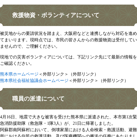
救援物資・ボランティアについて
被災地からの要請状況を踏まえ、大阪府などと連携しながら対応を進め
てまいります。現時点では、市民の皆さんからの救援物資は受付してい
ませんので、ご理解ください。
現地での災害ボランティアについては、下記リンク先にて最新の情報を
ご確認ください。
熊本県ホームページ
＜外部リンク＞
（外部リンク）
熊本県社会福祉協議会ホームページ
＜外部リンク＞
（外部リンク）
職員の派遣について
4月16日、地震で大きな被害を受けた熊本県に派遣された、本市第1次緊
急消防援助隊（救急隊・1隊3人）が、21日に帰署しました。
阿蘇郡南阿蘇村において、倒壊家屋における人命検索・救護活動、避難
所における住民の救護活動、及び医療機関への搬送の任務にあたりまし