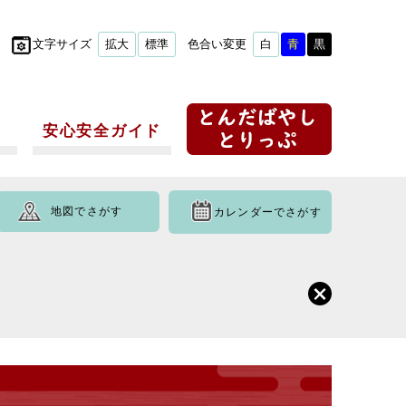
文字サイズ
拡大
標準
色合い変更
白
青
黒
安心安全ガイド
地図でさがす
カレンダーでさがす