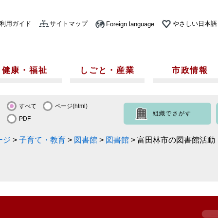
利用ガイド
サイトマップ
やさしい日本語
Foreign language
健康・福祉
しごと・産業
市政情報
すべて
ページ(html)
組織でさがす
PDF
ージ
>
子育て・教育
>
図書館
>
図書館
>
富田林市の図書館活動