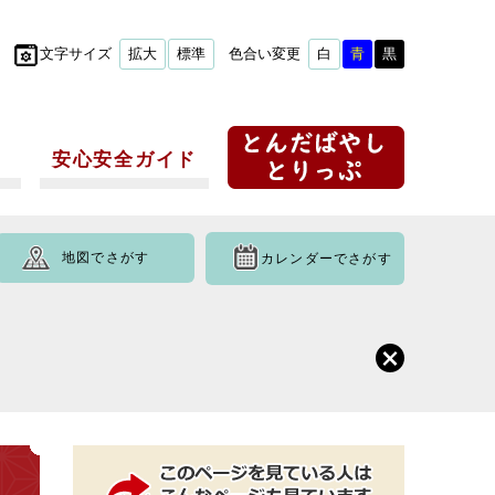
文字サイズ
拡大
標準
色合い変更
白
青
黒
安心安全ガイド
地図でさがす
カレンダーでさがす