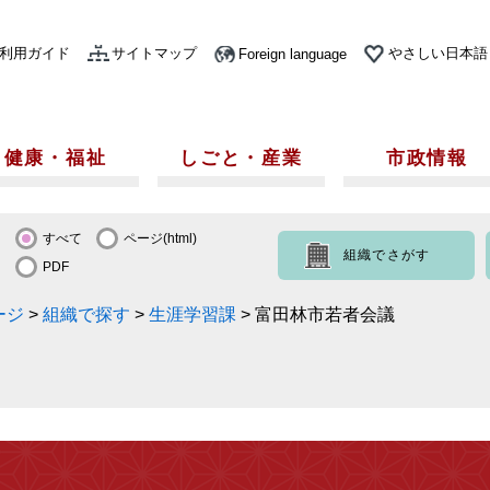
利用ガイド
サイトマップ
やさしい日本語
Foreign language
健康・福祉
しごと・産業
市政情報
すべて
ページ(html)
組織でさがす
PDF
ージ
>
組織で探す
>
生涯学習課
>
富田林市若者会議