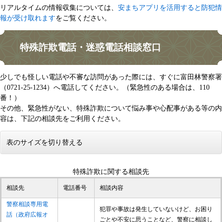
リアルタイムの情報収集については、
安まちアプリを活用すると防犯情
報が受け取れます
をご覧ください。​
特殊詐欺電話・迷惑電話相談窓口
少しでも怪しい電話や不審な訪問があった際には、すぐに富田林警察署
（0721-25-1234）へ電話してください。（緊急性のある場合は、110
番！）
その他、緊急性がない、特殊詐欺について悩み事や心配事がある等の内
容は、下記の相談先をご利用ください。
表のサイズを切り替える
特殊詐欺に関する相談先
相談先
電話番号
相談内容
警察相談専用電
犯罪や事故は発生していないけど、お困り
話（政府広報オ
ごとや不安に思うことなど、警察に相談し