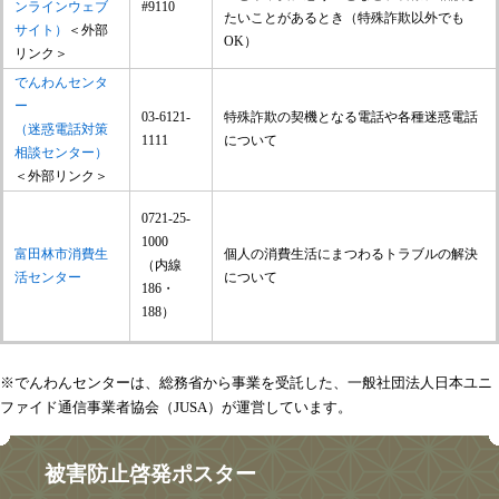
ンラインウェブ
#9110
たいことがあるとき（特殊詐欺以外でも
サイト）
＜外部
OK）
リンク＞
でんわんセンタ
ー
03-6121-
特殊詐欺の契機となる電話や各種迷惑電話
（迷惑電話対策
1111
について
相談センター）
＜外部リンク＞
0721-25-
1000
富田林市消費生
個人の消費生活にまつわるトラブルの解決
（内線
活センター
について
186・
188）
※でんわんセンターは、総務省から事業を受託した、一般社団法人日本ユニ
ファイド通信事業者協会（JUSA）が運営しています。
被害防止啓発ポスター