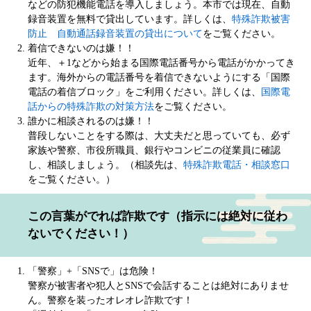
などの防犯機能電話を導入しましょう。本市では現在、自動
録音装置を無料で貸出しています。詳しくは、
特殊詐欺被害
防止 自動通話録音装置の貸出について
をご覧ください。
着信できないのは嫌！！
近年、＋1などから始まる国際電話番号から電話がかかってき
ます。海外からの電話番号を着信できないようにする「国際
電話の着信ブロック」をご利用ください。詳しくは、
国際電
話からの特殊詐欺の対策方法
をご覧ください。
誰かに相談されるのは嫌！！
普段しないことをする際は、大丈夫だと思っていても、必ず
家族や警察、市役所職員、銀行やコンビニの従業員に確認
し、相談しましょう。（相談先は、
特殊詐欺電話・相談窓口
をご覧ください。）
この言葉がでれば詐欺です（指示には絶対に従わ
ないでください！）
「警察」+「SNSで」は危険！
警察が被害者や犯人とSNSで会話することは絶対にありませ
ん。警察を装ったオレオレ詐欺です！