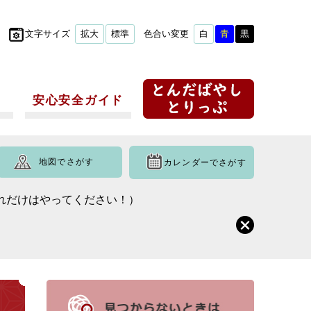
文字サイズ
拡大
標準
色合い変更
白
青
黒
安心安全ガイド
地図でさがす
カレンダーでさがす
れだけはやってください！）