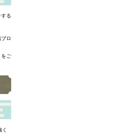
をする
信ブロ
＞
をご
強く