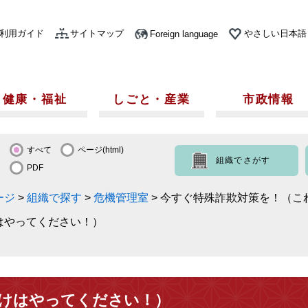
利用ガイド
サイトマップ
やさしい日本語
Foreign language
健康・福祉
しごと・産業
市政情報
すべて
ページ(html)
組織でさがす
PDF
ージ
>
組織で探す
>
危機管理室
>
今すぐ特殊詐欺対策を！（こ
はやってください！）
けはやってください！）