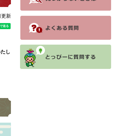
日更新
いたし