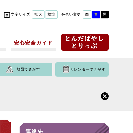
文字サイズ
拡大
標準
色合い変更
白
青
黒
安心安全ガイド
地図でさがす
カレンダーでさがす
連絡先