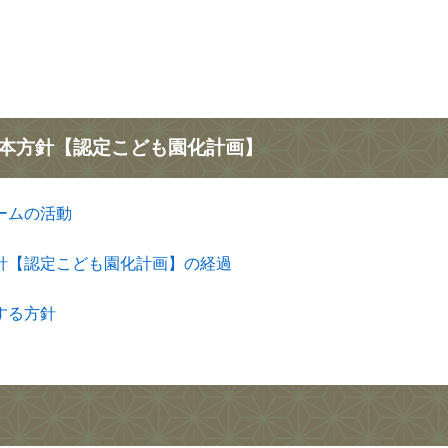
本方針【認定こども園化計画】
ームの活動
針【認定こども園化計画】の経過
する方針