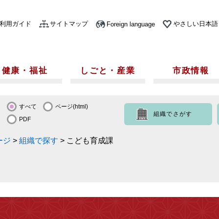
利用ガイド
サイトマップ
やさしい日本語
Foreign language
健康・福祉
しごと・産業
市政情報
すべて
ページ(html)
組織でさがす
PDF
ージ
>
組織で探す
>
こども育成課