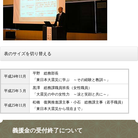
表のサイズを切り替える
平野 総務部長
平成24年11月
「東日本大震災に学ぶ ～その経験と教訓～」
黒澤 総務課職員班長（女性職員）
平成25年 5 月
「大震災の中の女性力 ～涙と笑顔と共に～」
松橋 復興推進課主事・小石 総務課主事（若手職員）
平成25年11月
「東日本大震災から現在まで」
義援金の受付終了について