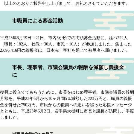
以上のとおりご報告申し上げまして、お礼とさせていただきます。
市職員による募金活動
平成23年3月19日～21日、市内3か所での街頭募金活動に、延べ222人
（職員：182人、社教：30人、市民：10人）が参加しました。集まった
2,096,416円の義援金は、日本赤十字社を通じて被災者へ届けました。
市長、理事者、市議会議員の報酬を減額し義援金
に
復興に役立ててもらうために、市長をはじめ理事者、市議会議員の報酬
月額を、平成23年6月から10ヶ月間5％減額した723万円と、職員の義援
金を併せた750万円、市民からの復興への思いを綴った応援メッセージ
とともに、平成23年6月2日、岩手県大槌町に市長と議長が訪問し、手渡
しました。