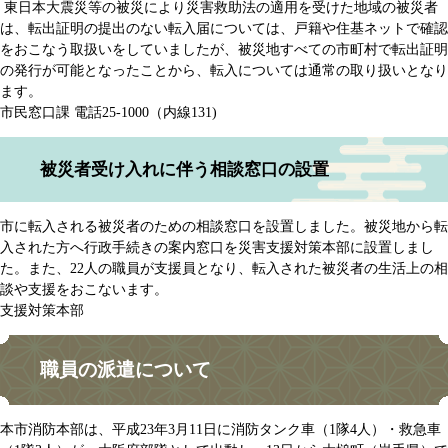
東日本大震災等の被災により災害救助法の適用を受けた地域の被災者
は、転出証明の提出のない転入届については、戸籍や住基ネットで確認
をおこなう取扱いをしていましたが、被災地すべての市町村で転出証明
の発行が可能となったことから、転入については通常の取り扱いとなり
ます。
市民窓口課 電話25-1000（内線131)
被災者受け入れに伴う相談窓口の設置
市に転入される被災者のための相談窓口を設置しました。被災地から転
入された方へ行政手続きの案内窓口を災害支援対策本部に設置しまし
た。また、22人の職員が支援員となり、転入された被災者の生活上の相
談や支援をおこないます。
支援対策本部
職員の派遣について
本市消防本部は、平成23年3月11日に消防タンク車（1隊4人）・救急車