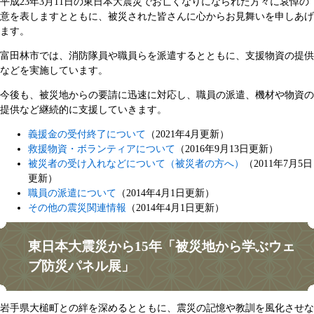
平成23年3月11日の東日本大震災でお亡くなりになられた方々に哀悼の
意を表しますとともに、被災された皆さんに心からお見舞いを申しあげ
ます。
富田林市では、消防隊員や職員らを派遣するとともに、支援物資の提供
などを実施しています。
今後も、被災地からの要請に迅速に対応し、職員の派遣、機材や物資の
提供など継続的に支援していきます。
義援金の受付終了について
（2021年4月更新）
救援物資・ボランティアについて
（2016年9月13日更新）
被災者の受け入れなどについて（被災者の方へ）
（2011年7月5日
更新）
職員の派遣について
（2014年4月1日更新）
その他の震災関連情報
（2014年4月1日更新）
東日本大震災から15年「被災地から学ぶウェ
ブ防災パネル展」
岩手県大槌町との絆を深めるとともに、震災の記憶や教訓を風化させな