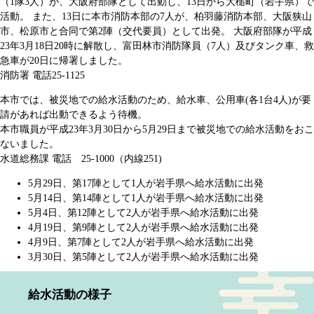
（1隊3人）が、大阪府部隊として出動し、13日から大槌町（岩手県）で
活動。 また、13日に本市消防本部の7人が、柏羽藤消防本部、大阪狭山
市、松原市と合同で第2陣（交代要員）として出発。 大阪府部隊が平成
23年3月18日20時に解散し、富田林市消防隊員（7人）及びタンク車、救
急車が20日に帰署しました。
消防署 電話25-1125
本市では、被災地での給水活動のため、給水車、公用車(各1台4人)が要
請があれば出動できるよう待機。
本市職員が平成23年3月30日から5月29日まで被災地での給水活動をおこ
ないました。
水道総務課 電話 25-1000（内線251)
5月29日、第17陣として1人が岩手県へ給水活動に出発
5月14日、第14陣として1人が岩手県へ給水活動に出発
5月4日、第12陣として2人が岩手県へ給水活動に出発
4月19日、第9陣として2人が岩手県へ給水活動に出発
4月9日、第7陣として2人が岩手県へ給水活動に出発
3月30日、第5陣として2人が岩手県へ給水活動に出発
給水活動の様子