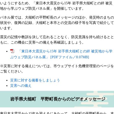
いようにするため、「東日本大震災から15年 岩手県大槌町との絆 被災
地から学ぶウェブ防災パネル展」を開催しています。
パネル展では、大槌町の平野町長のメッセージのほか、発災時のまちの
状況や、復興の記録、大槌町と本市との交流の様子等を写真で紹介して
います。
震災の記憶や教訓を決して忘れることなく、防災意識を持ち続けるとと
もに、この機会に災害への備えを再確認しましょう。
「東日本大震災から15年 岩手県大槌町との絆 被災地から学
ぶウェブ防災パネル展」 [PDFファイル／8.07MB]
※災害に対する備えについては、市ウェブサイト危機管理室のページを
ご覧ください。
災害に対する備蓄をしましょう
災害への備え
岩手県大槌町 平野町長からのビデオメッセージ
東日本大震災から15年を迎えるにあたって、大槌町の平野町長から、本