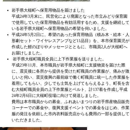
岩手県大槌町へ保育用物品を届けました
平成24年3月末に、民営化により廃園となった市立みどり保育園
で使用していた保育用物品を有効活用するため、支援を継続して
いる岩手県大槌町へ保育用物品の希望を伺いました。
平成24年5月2日に、希望のあった保育用物品（積み木・絵本・人
形劇セット・ワイヤレスアンプなど11品目）を、本市保育園児が
作成した鯉のぼりやメッセージとともに、市職員2人が大槌町へ
お届けしました。
岩手県大槌町職員全員に上下作業服を送りました。
平成23年11月、本市職員が岩手県大槌町に支援物資を届けた際
に、震災後に各所から提供を受けた町職員の作業服が、痛みが激
しいと伺い、震災復興の最前線で働く町職員に統一した作業服を
着用してもらい、少しでも士気を上げてもらえるよう、町長を含
む大槌町職員全員の上下作業服とベルト、計137着を作成し平成
24年2月6日に大槌町役場に向けて発送しました。
費用は本市職員からの募金、ふれあいまつりの岩手県産物品販売
コーナーでの募金や、復興支援イベントでの募金をはじめ、作業
服の発注を依頼した市内衣料販売店からも費用の一部を提供して
いただきました。