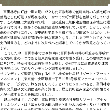
富田林寺内町は中世末期に成立した宗教都市で創建当時の六筋七町の
整然とした町割りが現在も残り、かつての町の面影を色濃く残していま
す。この地区は大阪府内で唯一、国の重要伝統的建造物群保存地区に選
定されており、数多くの伝統的建造物が現存しています。しかし、少子
高齢化の進行に伴い、歴史的町並みを形成する大型町家をはじめとした
伝統的建造物の維持管理が困難な状況となり、これまで守られてきた歴
史的町並みを、どのように次世代へと継承していくかが課題となってい
ます。
こうした中、富田林市では令和3年に富田林寺内町の町並みを形成す
る大型町家の一つである旧東奥谷家住宅の寄贈を受け、この建物の保存
に向けて、持続可能な維持管理を目指し、令和7年度に建物調査や運営
方法等についてのサウンディング調査を実施しました。
サウンディング調査を実施する中で、株式会社星野リゾート・アセット
マネジメント（東京都中央区銀座一丁目10番6号銀座ファーストビル6
階）が、「投資で、旅をおもしろく」というビジョンのもと、富田林寺
内町の景観や文化的価値を高く評価し、歴史的町並み保全の方向性と考
えが一致することを確認しました。
以上を踏まえ、この度、富田林市と株式会社星野リゾート・アセッ
トマネジメントは「富田林寺内町の歴史的町並みの保全」及び「旧東奥
谷家住宅をはじめ大型町家などの伝統的建造物の保全」を目的として、