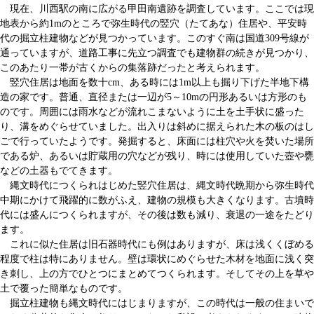
現在、川西駅の南に広がる甲田南遺跡を調査しています。ここでは現
地表から約1mのところで弥生時代の竪穴（たてあな）住居や、平安時
代の掘立柱建物などが見つかっています。このすぐ南は国道309号線が
通っていますが、道路工事に先立つ調査でも建物群の続きが見つかり、
このあたり一帯が古くからの集落跡だったと考えられます。
竪穴住居は地面を数十cm、ある時には1m以上も掘り下げた半地下構
造の家です。普通、直径または一辺が5～10mの円形あるいは方形のも
のです。周囲には雨水などが流れこまないように土を土手状に盛った
り、溝をめぐらせていました。出入りは斜めに据えられた木の板のはし
ごで行っていたようです。発掘すると、床面には柱穴や火を焚いた場所
である炉、あるいは貯蔵用の穴などが残り、時には使用していた壺や甕
などの土器もでてきます。
縄文時代につくられはじめた竪穴住居は、縄文時代晩期から弥生時代
中期にかけて飛躍的に数がふえ、建物の規模も大きくなります。古墳時
代には盛んにつくられますが、その後は数も減り、衰退の一途をたどり
ます。
これに似た住居は旧石器時代にも例はありますが、床は浅くくぼめる
程度で柱は特にありません。壁は環状にめぐらせた木材を地面に浅く突
き刺し、上の方でひとつにまとめてつくられます。そしてその上を草や
土で覆った簡単なものです。
掘立柱建物も縄文時代にはじまりますが、この時代は一般の住まいで