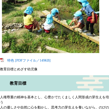
特色 [PDFファイル／149KB]
教育目標とめざす幼児像
教育目標
人権尊重の精神を基本とし、心豊かでたくましく人間形成の芽生えを培
う
人の優しさや自然に心を動かし、思考力の芽生えを養いながら、のびの