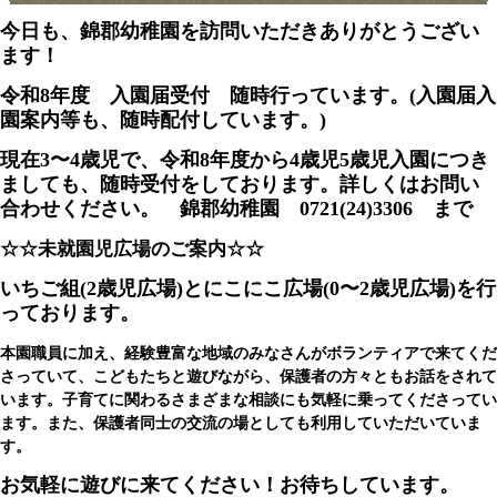
今日も、錦郡幼稚園を訪問いただきありがとうござい
ます！
令和8年度 入園届受付 随時行っています。(入園届入
園案内等も、随時配付しています。)
現在3〜4歳児で、令和8
年度から4歳児5歳児入園につき
ましても、随時受付をしております。詳しくはお問い
合わせください。 錦郡幼稚園 0721(24)3306 まで
☆☆未就園児広場のご案内☆☆
いちご組(2歳児広場)と
にこにこ広場(0〜2歳児広場)を行
っております。
本園職員に加え、経験豊富な地域のみなさんがボランティアで来てくだ
さっていて、こどもたちと遊びながら、保護者の方々ともお話をされて
います。子育てに関わるさまざまな相談にも気軽に乗ってくださってい
ます。また、保護者同士の交流の場としても利用していただいていま
す。
お気軽に遊びに来てください！お待ちしています。