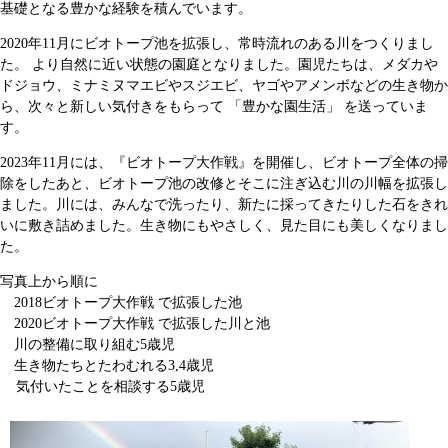
基礎となる豊かな経験を積んでいます。
2020年11月にビオトープ池を拡張し、常時流れのある川をつくりまし
た。 より自然に近い状態の園庭となりました。園児たちは、メダカや
ドジョウ、ミナミヌマエビやスジエビ、ヤゴやアメンボなどの生き物か
ら、次々と新しい気付きをもらって 「豊かな園生活」 を送っていま
す。
2023年11月には、『ビオトープ大作戦』を開催し、ビオトープ全体の掃
除をしたあと、ビオトープ池の改修とそこに注ぎ込む川の川幅を拡張し
ました。川には、みんなで洗ったり、新たに採ってきたりした石をきれ
いに敷き詰めました。生き物にもやさしく、見た目にも美しくなりまし
た。
写真上から順に
2018ビオトープ大作戦 で拡張した池
2020ビオトープ大作戦 で拡張した川と池
川の整備に取り組む5歳児
生き物たちとたわむれる3,4歳児
気付いたことを相談する5歳児