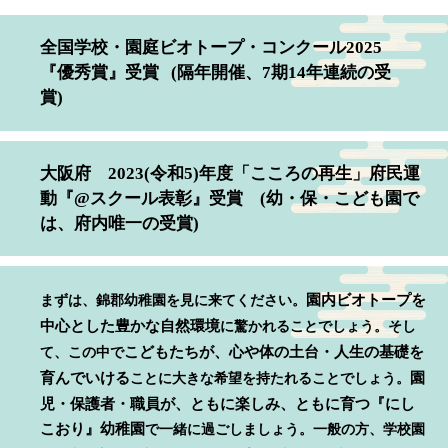
全国学校・園庭ビオトープ・コンクール2025
『優秀賞』受賞 (隔年開催、7期14年連続の受
賞)
大阪府 2023(令和5)年度「こころの再生」府民運
動『@スクール表彰』受賞 (幼・保・こども園で
は、府内唯一の受賞)
園内ビオトープを
まずは、錦郡幼稚園を見に来てください。
中心とした豊かな自然環境
に驚かれることでしょう。そし
こどもたちが、心や体の土台・人生の基礎を
て、この中で
育んでいける
園
ことに大きな希望を持たれることでしょう。
児・保護者・職員が、ともに楽しみ、ともに育つ『にし
こおり』幼稚園
で一緒に過ごしましょう。一般の方、学校園