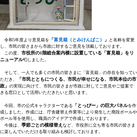
「
富見箱（とみけんばこ）
」
令和5年度より意見箱を
と名称を変更
し、市民の皆さまから市政に対するご意見を頂戴しております。
市役所の1階総合案内横に設置している「富見箱」をリ
この度、
ニューアル
📮​​しました。
そして、一人でも多くの市民の皆さまに「富見箱」の存在を知ってい
「市民とともにつくる、市民が幸せになる、市民本位の市
ただき、
政」
の実現に向けて、市民の皆さまが市政に対してご意見やご提案で
きる窓口として活用いただきたいと思います。
「とっぴー」の巨大パネル
今回、市の公式キャラクターである
を作
成しました。作成には、庁舎建替え作業等により発生した廃段ボールや
ポール等を使用し、職員のアイデアで作成しております。
季節ごとの模様替え
​ 今後は、
など、市役所に立ち寄る市民の皆さま
に楽しんでいただける取り組みも検討しております。