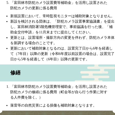
「富田林市防犯カメラ設置費等補助金」を活用し設置された
防犯カメラの更新に係る費用
新規設置において、常時監視モニターは補助対象となりません。
新設を検討される団体は、「防犯カメラ設置事業協議書」を提出
し、富田林消防署5階危機管理室で、事前協議を行った後、「補
助金交付申請」を11月末までに提出してください。
更新とは、設置場所・撮影方向の変更を伴わず、防犯カメラ本体
を新調する場合のことです。
更新において補助対象となるのは、設置完了日から6年を経過し
て（7年目）以降の更新（令和6年度以前設置の場合は、設置完了
日から5年を経過して（6年目）以降の更新です。
修繕
「富田林市防犯カメラ設置費等補助金」を活用し設置された
防犯カメラの修繕に係る費用（町会等が自ら行う作業に対す
る人件費を除く。）
落雷等の自然災害による損傷も補助対象となります。