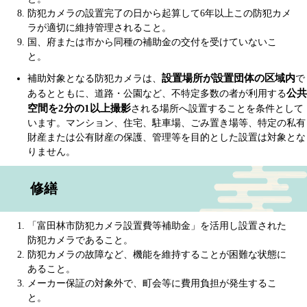
防犯カメラの設置完了の日から起算して6年以上この防犯カメ
ラが適切に維持管理されること。
国、府または市から同種の補助金の交付を受けていないこ
と。
設置場所が設置団体の区域内
補助対象となる防犯カメラは、
で
公共
あるとともに、道路・公園など、不特定多数の者が利用する
空間を2分の1以上撮影
される場所へ設置することを条件として
います。マンション、住宅、駐車場、ごみ置き場等、特定の私有
財産または公有財産の保護、管理等を目的とした設置は対象とな
りません。
修繕
「富田林市防犯カメラ設置費等補助金」を活用し設置された
防犯カメラであること。
防犯カメラの故障など、機能を維持することが困難な状態に
あること。
メーカー保証の対象外で、町会等に費用負担が発生するこ
と。