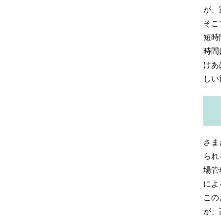
が、
そこ
短時
時間
けあ
しい
さま
られ
場管
によ
この
が、