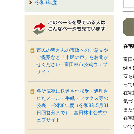
令和3年度
在宅
市民の皆さんの市政へのご意見や
ご提案など「市民の声」をお聞か
富田
せください - 富田林市公式ウェブ
例え
サイト
安を
って
各所属宛に送達され収受・処理さ
在宅
れたメール・手紙・ファクス等の
気づ
公表 ‐令和8年度（令和8年5月31
また
日回答分まで） - 富田林市公式ウ
在宅
ェブサイト
いで