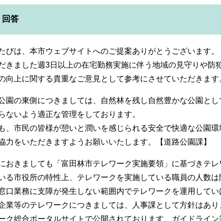
回答
たびは、本市ウェブサイトへのご提案ありがとうございます。
だきました週3日以上の在宅勤務実施に伴う地域の見守りや防
の向上に関する貴重なご意見として参考にさせていただきます
公園の東側につきましては、自然林を残し自然豊かな公園とし
らないよう適正な管理をしております。
も、市民の皆様が憩いと潤いを感じられる安全で快適な公園環
協力をいただきますようお願いいたします。【道路公園課】
におきましても「富田林市テレワーク実施要領」に基づきテレ
いる市役所の特性上、テレワークを実施している職員の人数は
窓口業務に支障が発生しない範囲内でテレワークを運用してい
企業等のテレワークにつきましては、人事課として方針はあり
ーク総合ポータルサイトで公開されております、ガイドライン