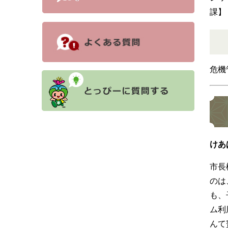
課】
危機
けあ
市長
のは
も、
ム利
んて