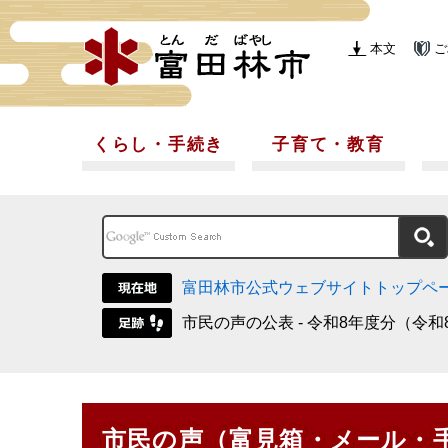
本文
ご
くらし・手続き
子育て・教育
富田林市公式ウェブサイトトップペ
市民の声の公表 - 令和8年度分（令和
市民の声（富見箱・メール・