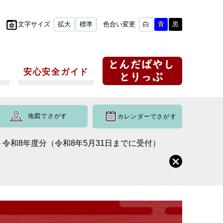
文字サイズ
拡大
標準
色合い変更
白
青
黒
安心安全ガイド
地図でさがす
カレンダーでさがす
- 令和8年度分（令和8年5月31日までに受付）