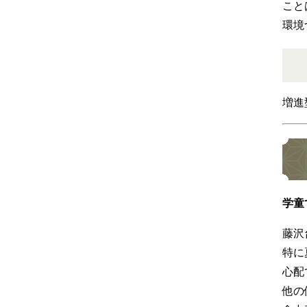
こと
環境
増進
学童
藤沢
特に
心配
他の