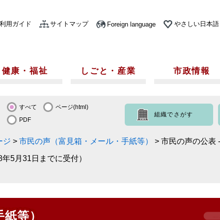
利用ガイド
サイトマップ
やさしい日本語
Foreign language
健康・福祉
しごと・産業
市政情報
すべて
ページ(html)
組織でさがす
PDF
ージ
>
市民の声（富見箱・メール・手紙等）
>
市民の声の公表 
8年5月31日までに受付）
手紙等）