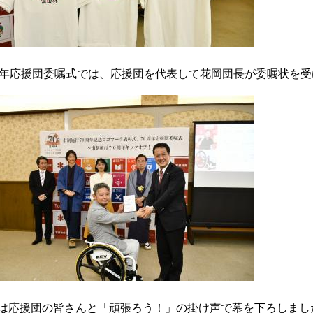
周年応援団委嘱式では、応援団を代表して花岡団長が委嘱状を
は応援団の皆さんと「頑張ろう！」の掛け声で幕を下ろしまし