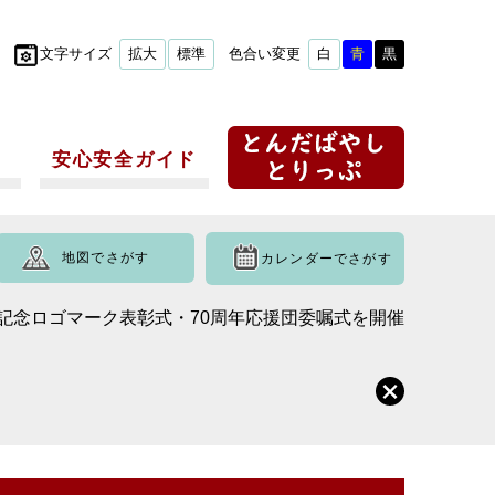
文字サイズ
拡大
標準
色合い変更
白
青
黒
安心安全ガイド
地図でさがす
カレンダーでさがす
年記念ロゴマーク表彰式・70周年応援団委嘱式を開催