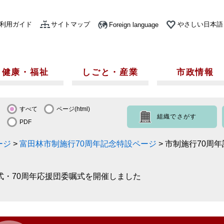
利用ガイド
サイトマップ
やさしい日本語
Foreign language
健康・福祉
しごと・産業
市政情報
すべて
ページ(html)
組織でさがす
PDF
ージ
>
富田林市制施行70周年記念特設ページ
>
市制施行70周
式・70周年応援団委嘱式を開催しました