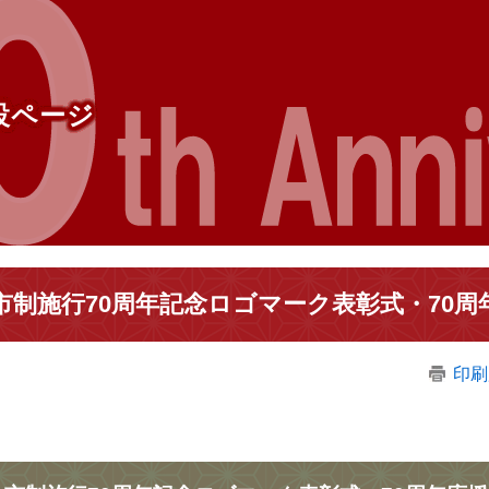
設ページ
市制施行70周年記念ロゴマーク表彰式・70
印刷