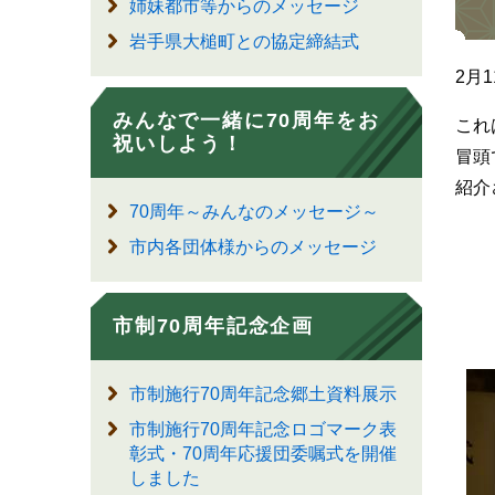
姉妹都市等からのメッセージ
岩手県大槌町との協定締結式
2月
みんなで一緒に70周年をお
これ
祝いしよう！
冒頭
紹介
70周年～みんなのメッセージ～
市内各団体様からのメッセージ
市制70周年記念企画
市制施行70周年記念郷土資料展示
市制施行70周年記念ロゴマーク表
彰式・70周年応援団委嘱式を開催
しました