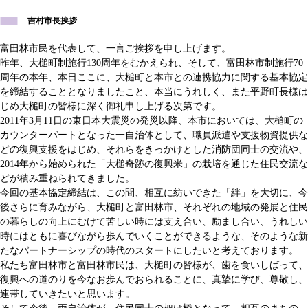
吉村市長挨拶
富田林市民を代表して、一言ご挨拶を申し上げます。
昨年、大槌町制施行130周年をむかえられ、そして、富田林市制施行70
周年の本年、本日ここに、大槌町と本市との連携協力に関する基本協定
を締結することとなりましたこと、本当にうれしく、また平野町長様は
じめ大槌町の皆様に深く御礼申し上げる次第です。
2011年3月11日の東日本大震災の発災以降、本市においては、大槌町の
カウンターパートとなった一自治体として、職員派遣や支援物資提供な
どの復興支援をはじめ、それらをきっかけとした消防団同士の交流や、
2014年から始められた「大槌奇跡の復興米」の栽培を通じた住民交流な
どが積み重ねられてきました。
今回の基本協定締結は、この間、相互に紡いできた「絆」を大切に、今
後さらに育みながら、大槌町と富田林市、それぞれの地域の発展と住民
の暮らしの向上にむけて苦しい時には支え合い、励まし合い、うれしい
時にはともに喜びながら歩んでいくことができるような、そのような新
たなパートナーシップの時代のスタートにしたいと考えております。
私たち富田林市と富田林市民は、大槌町の皆様が、歯を食いしばって、
復興への道のりを今なお歩んでおられることに、真摯に学び、尊敬し、
連帯していきたいと思います。