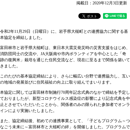
掲載日：2020年12月3日更新
令和2年11月29日（日曜日）に、岩手県大槌町との連携協力に関する基
本協定を締結しました。
富田林市と岩手県大槌町は、東日本大震災発災時の災害支援をはじめ、
消防団同士の交流や、JA大阪南や市内ボランティアを中心とした「奇
跡の復興米」栽培を通じた住民交流など、現在に至るまで関係を築いて
きました。
このたびの基本協定締結により、さらに幅広い分野で連携協力し、互い
の地域の発展並びに住民福祉の向上に取り組んでまいります。
本協定に関しては富田林市制施行70周年記念式典のなかで締結を予定し
ておりましたが、新型コロナウイルス感染症の影響により記念式典を中
止とさせていただいたことから、関係者のみの限られた参加者でオンラ
インにより実施いたしました。
また、協定締結後、初めての連携事業として、「子どもプログラム～つ
なごう未来に～富田林市と大槌町の絆」を開催しました。プログラムで