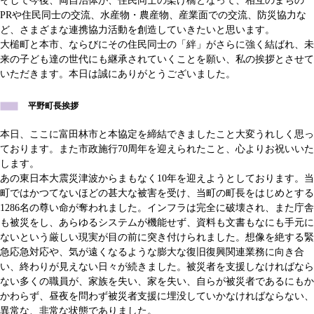
そして今後、両自治体が、住民同士の架け橋となって、相互のまちの
PRや住民同士の交流、水産物・農産物、産業面での交流、防災協力な
ど、さまざまな連携協力活動を創造していきたいと思います。
大槌町と本市、ならびにその住民同士の「絆」がさらに強く結ばれ、未
来の子ども達の世代にも継承されていくことを願い、私の挨拶とさせて
いただきます。本日は誠にありがとうございました。
平野町長挨拶
本日、ここに富田林市と本協定を締結できましたこと大変うれしく思っ
ております。また市政施行70周年を迎えられたこと、心よりお祝いいた
します。
あの東日本大震災津波からまもなく10年を迎えようとしております。当
町ではかつてないほどの甚大な被害を受け、当町の町長をはじめとする
1286名の尊い命が奪われました。インフラは完全に破壊され、また庁舎
も被災をし、あらゆるシステムが機能せず、資料も文書もなにも手元に
ないという厳しい現実が目の前に突き付けられました。想像を絶する緊
急応急対応や、気が遠くなるような膨大な復旧復興関連業務に向き合
い、終わりが見えない日々が続きました。被災者を支援しなければなら
ない多くの職員が、家族を失い、家を失い、自らが被災者であるにもか
かわらず、昼夜を問わず被災者支援に埋没していかなければならない、
異常な、非常な状態でありました。