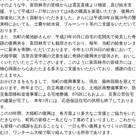
そのような中、富田林市の皆様からは震災直後より物資、及び給水支
援、そして平成23～27年にかけては4名の職員を派遣いただき、復興の
加速化に大きく貢献をいただきました。さらには平成28年台風10号の襲
来時においても、土嚢や給水袋、ブルーシート等のご支援をいただいて
おります。
また、当町の菊池妙さんが、平成23年10月に自宅の玄関先で発見した奇
跡の復興米を、富田林市でも栽培されており、毎年、当町の給食センタ
ーに新米を寄贈いただいております。今年も11月26日の給食において、
大槌学園、吉里吉里学園の児童生徒に奇跡の復興米が提供され、おいし
くいただいたところでございます。このように富田林市の皆様方には、
物心両面から心あたたまる多大なご支援をいただいており、感謝の念に
たえません。
おかげさまをもちまして、当町の復興事業も、現在、最終段階を迎えて
おります。昨年までに、自立再建の柱となる、土地区画整備事業や、防
災集団移転促進事業による宅地整備、876区にもおよぶ、災害公営住宅
の建築が完了し、本年3月には、応急仮設住宅の供用も終了しておりま
す。
この10年間、大槌町の復興は、各方面より多大なご支援とご協力をいた
だきながら、町民の皆様と一丸となって進めてまいりました。これから
も皆様への感謝を忘れることなく、一日も早い復興まちづくりの完遂に
むけ、ワンチーム大槌で取り組んでまいる所存であります。