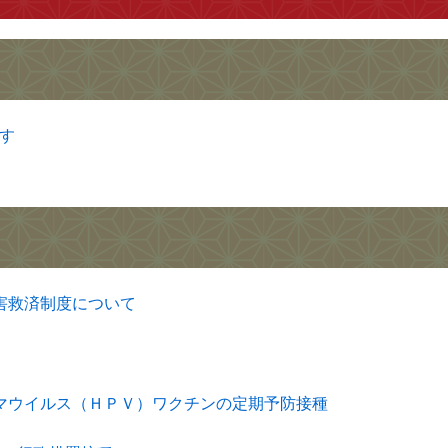
す
害救済制度について
マウイルス（ＨＰＶ）ワクチンの定期予防接種